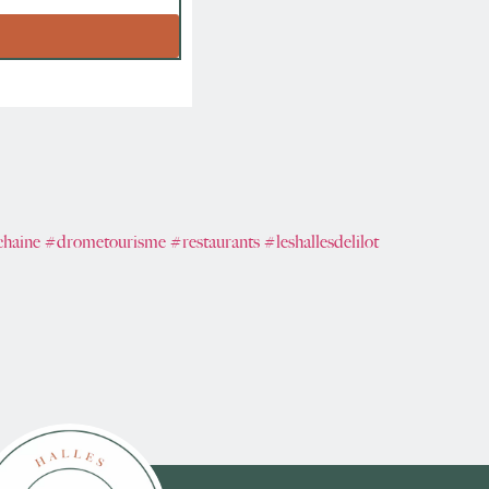
chaine
#drometourisme
#restaurants
#leshallesdelilot