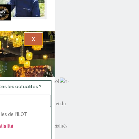
X
alités du Pays basque espagnol
es les actualités ?
r. Amoureux des fruits de mer et du
es de l'ILOT.
tephane Bourekba et ses spécialités
tialité