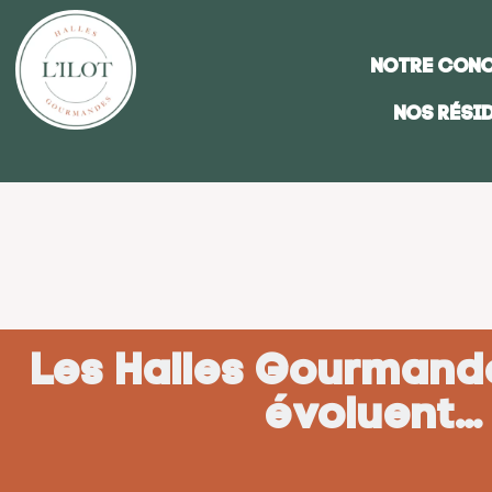
Notre con
Nos rési
Les Halles Gourmande
évoluent…