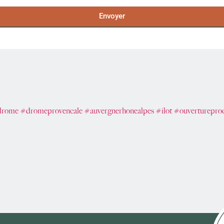
Envoyer
drome
#dromeprovencale
#auvergnerhonealpes
#ilot
#ouverturepro