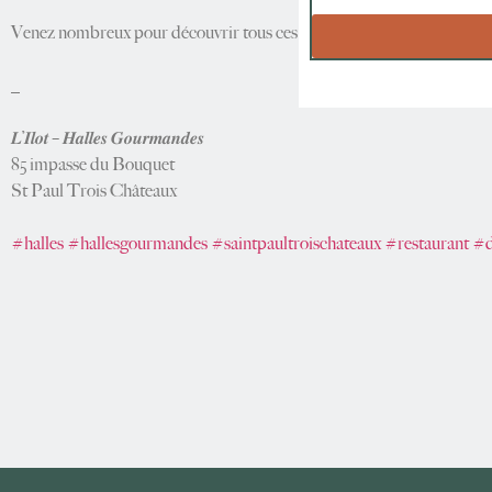
Venez nombreux pour découvrir tous ces changements
_
𝑳’𝑰𝒍𝒐𝒕 – 𝑯𝒂𝒍𝒍𝒆𝒔 𝑮𝒐𝒖𝒓𝒎𝒂𝒏𝒅𝒆𝒔
85 impasse du Bouquet
St Paul Trois Châteaux
#halles
#hallesgourmandes
#saintpaultroischateaux
#restaurant
#