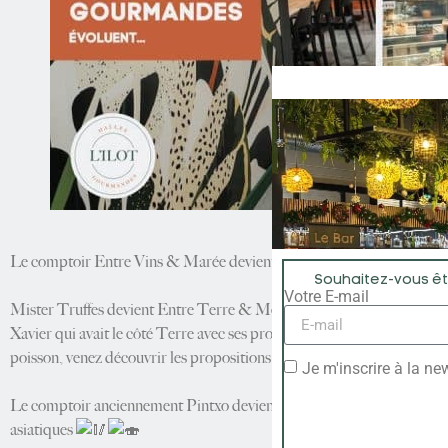
Le comptoir Entre Vins & Marée devient le comptoir Pintxo. Olivier 
Souhaitez-vous êtr
Votre E-mail
Mister Truffes devient Entre Terre & Mer
:
Xavier qui avait le côté Terre avec ses produits de terroir tels que la
poisson, venez découvrir les propositions culinaires d’Entre Terre et
Je m'inscrire à la ne
Le comptoir anciennement Pintxo devient un comptoir saisonnier « dél
asiatiques